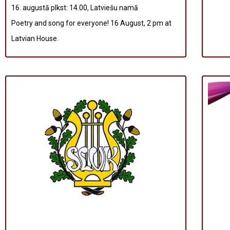
16. augustā plkst: 14.00, Latviešu namā
Poetry and song for everyone! 16 August, 2 pm at
Latvian House.