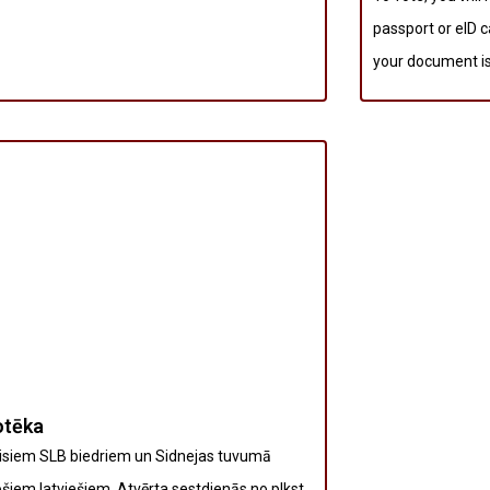
passport or eID c
your document is s
otēka
visiem SLB biedriem un Sidnejas tuvumā
ošiem latviešiem. Atvērta sestdienās no plkst.