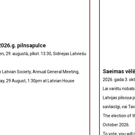
026.g. pilnsapulce
n, 29. augustā, plkst. 13.30, Sidnejas Latviešu
Saeimas vēl
 Latvian Society, Annual General Meeting,
2026. gada 3. okt
ay, 29 August, 1:30pm at Latvian House
Lai varētu nobal
Latvijas pilsoņa 
savlaicīgi, vai T
The election of t
October 2026.
To vote, you will 