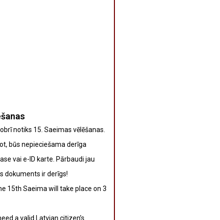
ēšanas
obrī notiks 15. Saeimas vēlēšanas.
sot, būs nepieciešama derīga
pase vai e-ID karte. Pārbaudi jau
avs dokuments ir derīgs!
he 15th Saeima will take place on 3
need a valid Latvian citizen’s