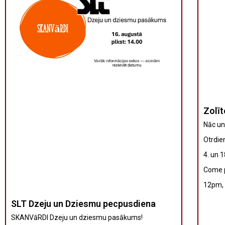
Zolīt
Nāc un
Otrdien
4. un 
Come p
12pm, 
SLT Dzeju un Dziesmu pecpusdiena
SKANVāRDI Dzeju un dziesmu pasākums!