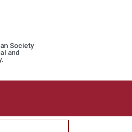
ian Society
al and
y.