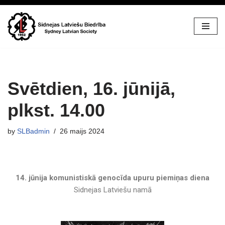
Skip
to
content
Svētdien, 16. jūnijā,
plkst. 14.00
by
SLBadmin
26 maijs 2024
14. jūnija komunistiskā genocīda upuru piemiņas diena
Sidnejas Latviešu namā