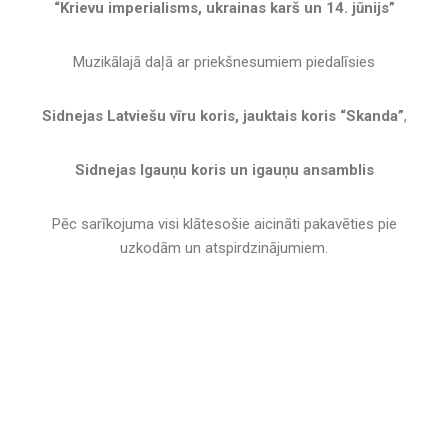
“Krievu imperialisms, ukrainas karš un 14. jūnijs”
Muzikālajā daļā ar priekšnesumiem piedalīsies
Sidnejas Latviešu vīru koris, jauktais koris “Skanda”
,
Sidnejas Igauņu koris un igauņu ansamblis
Pēc sarīkojuma visi klātesošie aicināti pakavēties pie
uzkodām un atspirdzinājumiem.