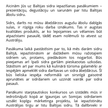
Aicinām Jūs uz Baltijas sidra iepazīšanas pasākumiem – 
prezentāciju, degustāciju un sarunām par īstu Baltijas 
ābolu sidru.
Sidrs, darīts no mūsu ābeļdārzos augušu ābolu dabīgās 
sulas, ir rūpīga roku darba iznākums. Tas ir augstas 
kvalitātes produkts, ar ko lepojamies un vēlamies būt 
atpazīstami pasaulē, tādēļ esam nolēmuši to atvest uz 
Austrāliju.
Pasākuma laikā pastāstīsim par to, kā mēs darām sidru 
Baltijā, iepazīstināsim ar dažādiem mūsu ražotajiem 
sidriem un, protams, piedāvāsim tos nogaršot. Būs 
pieejamas arī īpaši sidra garšām pieskaņotas uzkodas. 
Stāstīsim arī par mums kā kulinārā tūrisma galamērķi ar 
iespējām apmeklēt sidra darītavas un sidra ābeļdārzus. Šī 
būs lieliska iespēja neformālā un sirsnīgā gaisotnē 
aprunāties ar sidrdariem un uzzināt vairāk par sidra 
pasauli. 
Panākumi starptautiskos konkursos un izstādēs mūs ir 
iedrošinājuši kopā ar Igaunijas un Somijas sidrdariem 
uzsākt kopīgu mārketinga projektu, lai iepazīstinātu 
Austrālijas tirgu ar īstu Baltijas sidru. Tā dalībnieki ir 