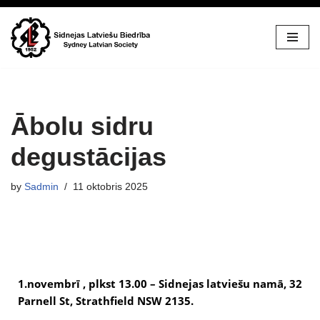
Skip
to
content
Ābolu sidru
degustācijas
by
Sadmin
11 oktobris 2025
1.novembrī , plkst 13.00 – 
Sidnejas latviešu namā,
 32 
Parnell St, Strathfield NSW 2135.