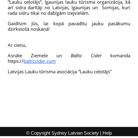
“Lauku ceļotājs”, Igaunijas lauku tūrisma organizācija, kā 
arī sidra darītāji no Latvijas, Igaunijas un 
Somijas, kuri 
rada sidru tikai no dabīgām izejvielām. 
Gaidīsim Jūs, lai kopā pavadītu jauku pasākumu 
dzirkstošā noskaņā!
Ar cieņu,
Asnāte Ziemele un 
Baltic Cider 
komanda 
https://
balticcider.com
Latvijas Lauku tūrisma asociācija “Lauku ceļotājs”
© Copyright Sydney Latvian Society |
Help